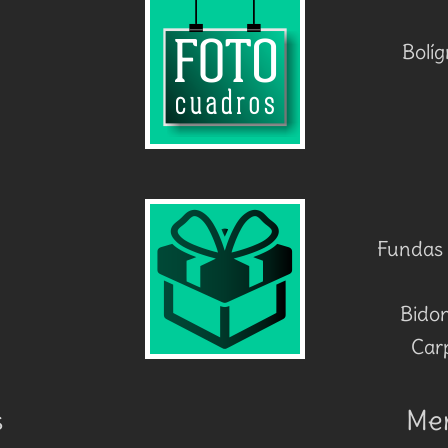
Bolíg
Fundas M
Bidon
Carp
s
Mer