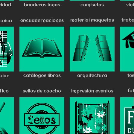
cidad
banderas lonas
camisetas
vin
material maquetas
traba
encuadernaciones
cnica
catálogos libros
arquitectura
te
olar
fo
fico
sellos de caucho
impresión eventos