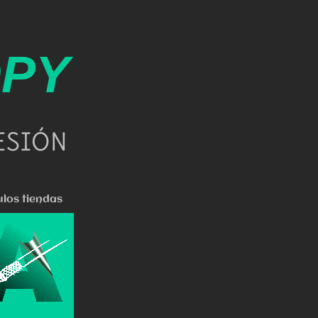
OPY
ESIÓN
ulos tiendas