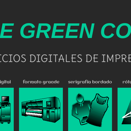
E GREEN C
ICIOS DIGITALES DE IMPR
gital
formato grande
serigrafía bordado
rót