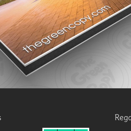
s
Rega