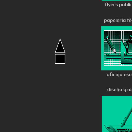
flyers publi
papelería té
oficina esc
diseño grá